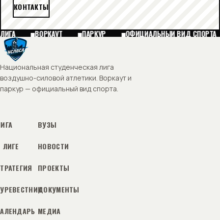
КОНТАКТЫ
ЛИГА
ВОРКАУТ
ПАРКУР
ОФИЦИАЛЬНЫЙ ВИД СПОРТА
Национальная студенческая лига
воздушно-силовой атлетики. Воркаут и
паркур — официальный вид спорта.
ЛИГА
ВУЗЫ
 ЛИГЕ
НОВОСТИ
СТРАТЕГИЯ
ПРОЕКТЫ
БУРЕВЕСТНИК
ДОКУМЕНТЫ
КАЛЕНДАРЬ
МЕДИА