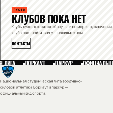
ПУСТО
КЛУБОВ ПОКА НЕТ
Клубы вузов вносятся в базу лиги по мере подключения.
клуб хочет войти в лигу — напишите нам.
КОНТАКТЫ
 ЛИГА
ВОРКАУТ
ПАРКУР
ОФИЦИАЛЬНЫ
Национальная студенческая лига воздушно-
силовой атлетики. Воркаут и паркур —
официальный вид спорта.