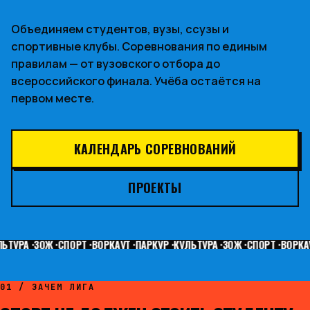
Объединяем студентов, вузы, ссузы и
спортивные клубы. Соревнования по единым
правилам — от вузовского отбора до
всероссийского финала. Учёба остаётся на
первом месте.
КАЛЕНДАРЬ СОРЕВНОВАНИЙ
ПРОЕКТЫ
ЬТУРА
·
ЗОЖ
·
СПОРТ
·
ВОРКАУТ
·
ПАРКУР
·
КУЛЬТУРА
·
ЗОЖ
·
СПОРТ
·
ВОРКАУ
01 / ЗАЧЕМ ЛИГА