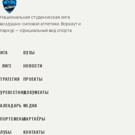
Национальная студенческая лига
воздушно-силовой атлетики. Воркаут и
паркур — официальный вид спорта.
ЛИГА
ВУЗЫ
 ЛИГЕ
НОВОСТИ
СТРАТЕГИЯ
ПРОЕКТЫ
БУРЕВЕСТНИК
ДОКУМЕНТЫ
КАЛЕНДАРЬ
МЕДИА
СПОРТСМЕНЫ
ПАРТНЁРЫ
КЛУБЫ
КОНТАКТЫ