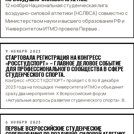
12 ноября Национальная студенческая лига
воздушно-силовой атлетики (НСЛВСА) совместно с
Министерством науки и высшего образования РФ и
Университетом ИТМО провела Первые
Всероссийские студенческие соревнования по
воздушно-силовой атлетике. В них приняли участие
116 студентов из 16 вузов страны. Это…
9 НОЯБРЯ 2023
СТАРТОВАЛА РЕГИСТРАЦИЯ НА КОНГРЕСС
«РОССТУДСПОРТ» – ГЛАВНОЕ ДЕЛОВОЕ СОБЫТИЕ
ДЛЯ ПРОФЕССИОНАЛЬНОГО СООБЩЕСТВА В СФЕРЕ
СТУДЕНЧЕСКОГО СПОРТА.
Конгресс «РОССТУДСПОРТ» пройдет с 6 по 8 декабря
2023 года на площадке Университета ИТМО и объединит
сразу два мероприятия: Х Всероссийский форум
«Актуальные вопросы развития студенческого спорта». В
центре внимания на юбилейном форуме станет вопрос
разработки Межотраслевой программы развития…
6 НОЯБРЯ 2023
ПЕРВЫЕ ВСЕРОССИЙСКИЕ СТУДЕНЧЕСКИЕ
СОРЕВНОВАНИЯ ПО ВОЗДУШНО-СИЛОВОЙ АТЛЕТИКЕ