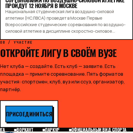
ПРОЙДУТ 12 НОЯБРЯ В МОСКВЕ
Национальная студенческая лига воздушно-силовой
атлетики (НСЛВСА) проведет в Москве Первые
Всероссийские студенческие соревнования по воздушно-
силовой атлетике в дисциплине скоростно-силовое
многоборье. Мероприятие пройдет 12 ноября 2023 года в
08 / УЧАСТИЕ
СК «Буревестник» по адресу ул. Плющиха, д.57, стр.1…
ОТКРОЙТЕ ЛИГУ В СВОЁМ ВУЗЕ
Нет клуба — создайте. Есть клуб — заявите. Есть
площадка — примите соревнование. Пять форматов
участия: спортсмен, клуб, вуз или ссуз, организатор,
партнёр.
ПРИСОЕДИНИТЬСЯ
ГА
ВОРКАУТ
ПАРКУР
ОФИЦИАЛЬНЫЙ ВИД СПОРТА