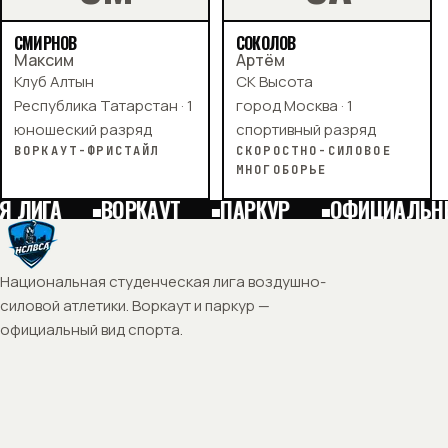
СМИРНОВ
СОКОЛОВ
Максим
Артём
Клуб Алтын
СК Высота
Республика Татарстан · 1
город Москва · 1
юношеский разряд
спортивный разряд
ВОРКАУТ-ФРИСТАЙЛ
СКОРОСТНО-СИЛОВОЕ
МНОГОБОРЬЕ
 ЛИГА
ВОРКАУТ
ПАРКУР
ОФИЦИАЛЬНЫ
Национальная студенческая лига воздушно-
силовой атлетики. Воркаут и паркур —
официальный вид спорта.