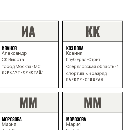
И
А
К
К
ИВАНОВ
КОЗЛОВА
Александр
Ксения
СК Высота
Клуб Урал-Стрит
город Москва · МС
Свердловская область · 1
ВОРКАУТ-ФРИСТАЙЛ
спортивный разряд
ПАРКУР-СПИДРАН
М
М
М
М
МОРОЗОВА
МОРОЗОВА
Мария
Мария