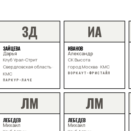
З
Д
И
А
ЗАЙЦЕВА
ИВАНОВ
Дарья
Александр
Клуб Урал-Стрит
СК Высота
Свердловская область ·
город Москва · КМС
КМС
ВОРКАУТ-ФРИСТАЙЛ
ПАРКУР-ЛАЧЕ
Л
М
Л
М
ЛЕБЕДЕВ
ЛЕБЕДЕВ
Михаил
Михаил