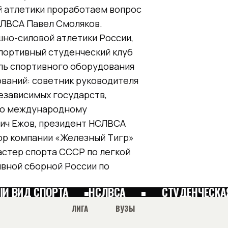
 атлетики проработаем вопрос
НСЛВСА Павел Смоляков.
но-силовой атлетики России,
портивный студенческий клуб
ль спортивного оборудования
ваний: советник руководителя
езависимых государств,
 по международному
ич Ежов, президент НСЛВСА
ор компании «Железный Тигр»
астер спорта СССР по легкой
ивной сборной России по
 ВИД СПОРТА
НСЛВСА
СТУДЕНЧЕСКАЯ
ЛИГА
ВУЗЫ