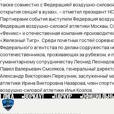
также совместно с Федерацией воздушно-силовой
открытия секций в вузах», – отметил президент 
Партнерами события выступили Федерация воздуш
Федерация воздушно-силовой атлетики Москвы, С
«Феникс» и отечественная компания-производите
«Железный Тигр». Среди почетных гостей соревно
Федерального агентства по делам содружества н
соотечественников, проживающих за рубежом, и
гуманитарному сотрудничеству Леонид Леонидов
Павел Валерьевич Смоляков, генеральный директ
Александр Викторович Переузник, заслуженный м
атлетике Ирина Викторовна Назарова, член спорт
воздушно-силовой атлетике Илья Козлов.
ЛИГА
ВОРКАУТ
ПАРКУР
ОФИЦИАЛЬНЫЙ