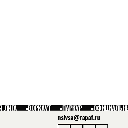
 ЛИГА
ВОРКАУТ
ПАРКУР
ОФИЦИАЛЬНЫЙ
nslvsa@rapaf.ru